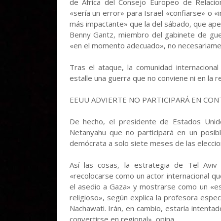
de África del Consejo Europeo de Relacio
«sería un error» para Israel «confiarse» o
más impactante» que la del sábado, que ape
Benny Gantz, miembro del gabinete de guer
«en el momento adecuado», no necesariamen
Tras el ataque, la comunidad internacional
estalle una guerra que no conviene ni en la re
EEUU ADVIERTE NO PARTICIPARÁ EN CO
De hecho, el presidente de Estados Unidos
Netanyahu que no participará en un posib
demócrata a solo siete meses de las eleccio
Así las cosas, la estrategia de Tel Avi
«recolocarse como un actor internacional q
el asedio a Gaza» y mostrarse como un «es
religioso», según explica la profesora especi
Nachawati. Irán, en cambio, estaría intenta
convertirse en regional», opina.