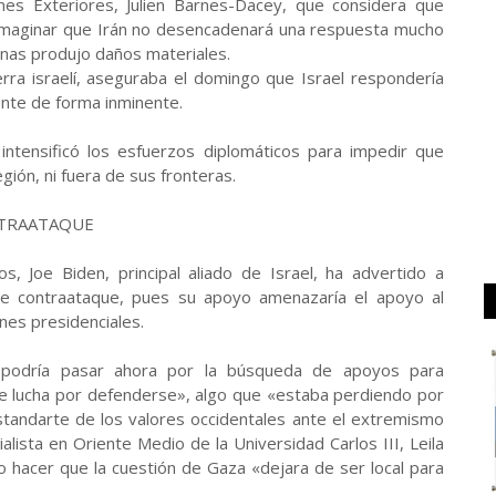
nes Exteriores, Julien Barnes-Dacey, que considera que
 «imaginar que Irán no desencadenará una respuesta mucho
nas produjo daños materiales.
ra israelí, aseguraba el domingo que Israel respondería
te de forma inminente.
 intensificó los esfuerzos diplomáticos para impedir que
gión, ni fuera de sus fronteras.
NTRAATAQUE
, Joe Biden, principal aliado de Israel, ha advertido a
le contraataque, pues su apoyo amenazaría el apoyo al
nes presidenciales.
v podría pasar ahora por la búsqueda de apoyos para
ue lucha por defenderse», algo que «estaba perdiendo por
tandarte de los valores occidentales ante el extremismo
alista en Oriente Medio de la Universidad Carlos III, Leila
do hacer que la cuestión de Gaza «dejara de ser local para