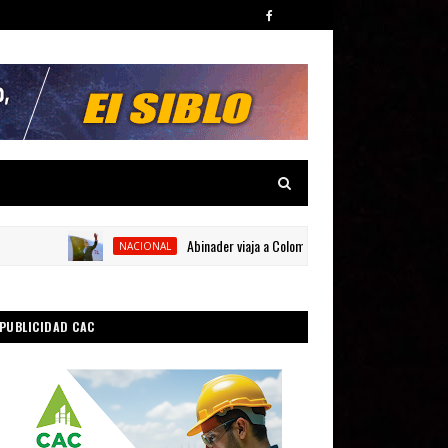
Abinader viaja a Colombia para participar en la toma de 
NACIONAL
PUBLICIDAD CAC