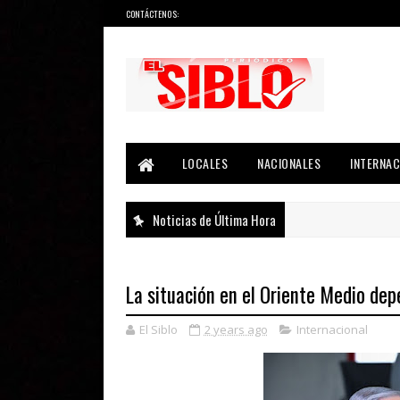
CONTÁCTENOS:
Noticias del País, la Región y Más...
LOCALES
NACIONALES
INTERNAC
Noticias de Última Hora
La situación en el Oriente Medio de
El Siblo
2 years ago
Internacional