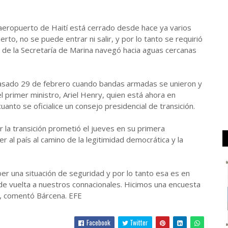
 aeropuerto de Haití está cerrado desde hace ya varios
rto, no se puede entrar ni salir, y por lo tanto se requirió
e de la Secretaría de Marina navegó hacia aguas cercanas
l pasado 29 de febrero cuando bandas armadas se unieron y
l primer ministro, Ariel Henry, quien está ahora en
nto se oficialice un consejo presidencial de transición.
r la transición prometió el jueves en su primera
r al país al camino de la legitimidad democrática y la
er una situación de seguridad y por lo tanto esa es en
r de vuelta a nuestros connacionales. Hicimos una encuesta
r”, comentó Bárcena. EFE
Facebook
Twitter