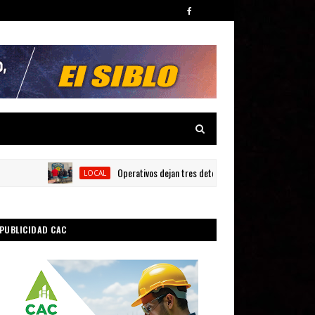
Operativos dejan tres detenidos y siete armas ocupadas en
LOCAL
PUBLICIDAD CAC