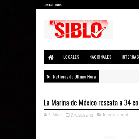
CONTÁCTENOS:
Noticias del País, la Región y Más...
LOCALES
NACIONALES
INTERNAC
Noticias de Última Hora
La Marina de México rescata a 34 co
El Siblo
2 years ago
Internacional