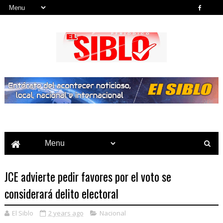
Noticias del País, la Región y Más...
JCE advierte pedir favores por el voto se
considerará delito electoral
El Siblo
2 years ago
Nacional