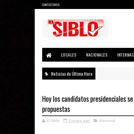
CONTÁCTENOS:
Noticias del País, la Región y Más...
LOCALES
NACIONALES
INTERNAC
Noticias de Última Hora
Hoy los candidatos presidenciales se
propuestas
El Siblo
2 years ago
Nacional