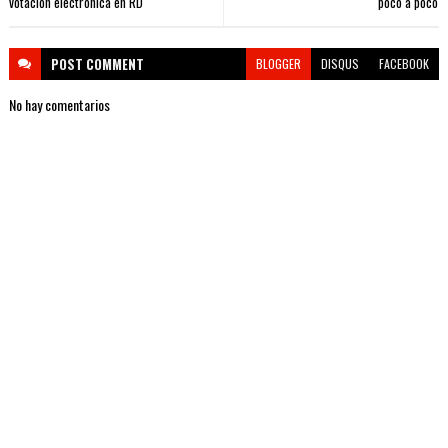
votación electrónica en RD
poco a poco
POST
COMMENT
BLOGGER
DISQUS
FACEBOOK
No hay comentarios