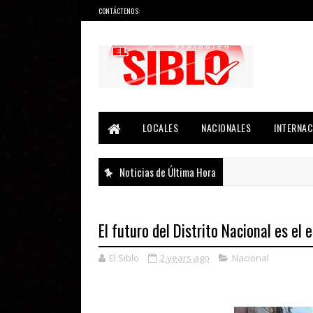
CONTÁCTENOS:
Noticias del País, la Región y Más...
LOCALES
NACIONALES
INTERNAC
Noticias de Última Hora
El futuro del Distrito Nacional es el
El Siblo
2 years ago
Nacional