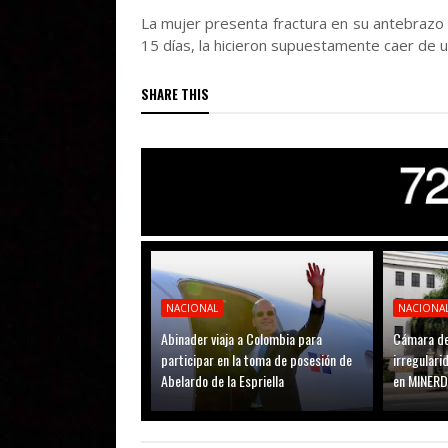
La mujer presenta fractura en su antebrazo
15 días, la hicieron supuestamente caer de u
SHARE THIS
NACIONAL
NACIONA
Abinader viaja a Colombia para
Cámara de
participar en la toma de posesión de
irregular
Abelardo de la Espriella
en MINER