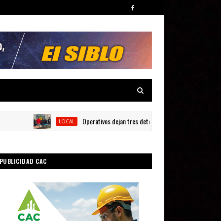
Operativos dejan tres detenidos y siete armas ocupadas en 
LOCAL
PUBLICIDAD CAC