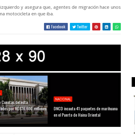
 izquierdo y asegura que, agentes de migración hace unos
na motocicleta en que iba.
Facebook
Twitter
L
NACIONAL
 Cuentas detecta
idades por RD$16,600 millones
DNCD incauta 41 paquetes de marihuana
D
en el Puerto de Haina Oriental