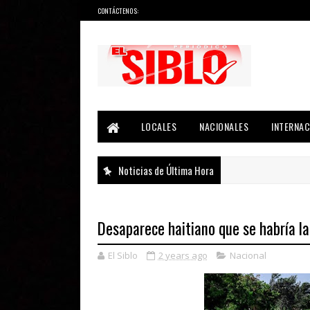
CONTÁCTENOS:
Noticias del País, la Región y Más...
LOCALES
NACIONALES
INTERNAC
Noticias de Última Hora
Desaparece haitiano que se habría l
El Siblo
2 years ago
Nacional