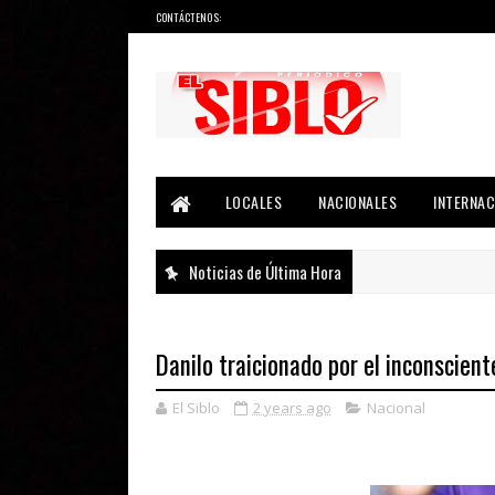
CONTÁCTENOS:
Noticias del País, la Región y Más...
LOCALES
NACIONALES
INTERNAC
Noticias de Última Hora
Danilo traicionado por el inconscient
El Siblo
2 years ago
Nacional