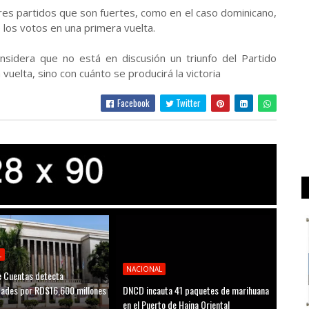
res partidos que son fuertes, como en el caso dominicano,
 los votos en una primera vuelta.
nsidera que no está en discusión un triunfo del Partido
uelta, sino con cuánto se producirá la victoria
Facebook
Twitter
L
NACIONAL
 Cuentas detecta
idades por RD$16,600 millones
DNCD incauta 41 paquetes de marihuana
D
en el Puerto de Haina Oriental