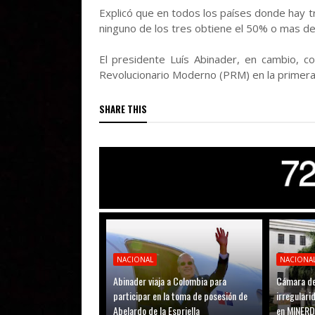
Explicó que en todos los países donde hay t
ninguno de los tres obtiene el 50% o mas de
El presidente Luís Abinader, en cambio, co
Revolucionario Moderno (PRM) en la primera v
SHARE THIS
NACIONAL
NACIONA
Abinader viaja a Colombia para
Cámara de
participar en la toma de posesión de
irregular
Abelardo de la Espriella
en MINER