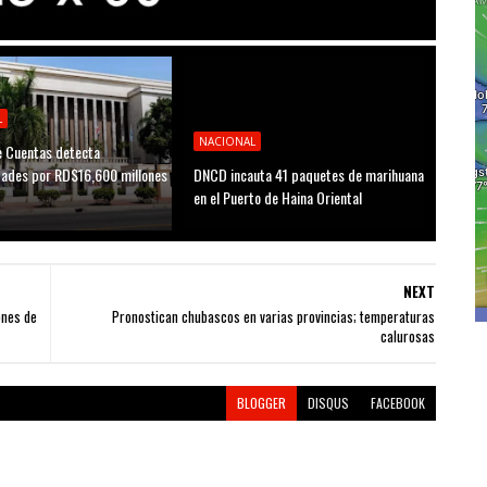
L
NACIONAL
 Cuentas detecta
idades por RD$16,600 millones
DNCD incauta 41 paquetes de marihuana
D
en el Puerto de Haina Oriental
NEXT
ones de
Pronostican chubascos en varias provincias; temperaturas
calurosas
BLOGGER
DISQUS
FACEBOOK