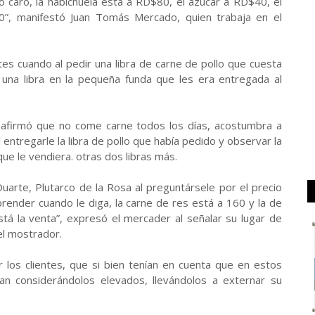
odo caro, la habichuela está a RD$80, el azúcar a RD$40, el
”, manifestó Juan Tomás Mercado, quien trabaja en el
es cuando al pedir una libra de carne de pollo que cuesta
una libra en la pequeña funda que les era entregada al
 afirmó que no come carne todos los días, acostumbra a
entregarle la libra de pollo que había pedido y observar la
ue le vendiera. otras dos libras más.
uarte, Plutarco de la Rosa al preguntársele por el precio
render cuando le diga, la carne de res está a 160 y la de
á la venta”, expresó el mercader al señalar su lugar de
el mostrador.
los clientes, que si bien tenían en cuenta que en estos
an considerándolos elevados, llevándolos a externar su