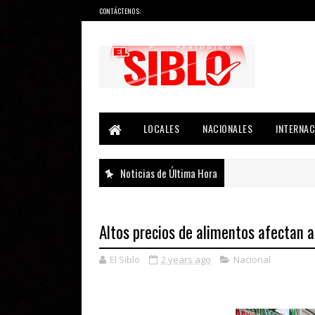
CONTÁCTENOS:
Noticias del País, la Región y Más...
LOCALES
NACIONALES
INTERNAC
Noticias de Última Hora
Altos precios de alimentos afectan 
El Siblo
2 years ago
Nacional