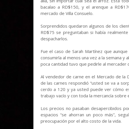
allá, sin importar cuál sea el arroz. Está t
bacalao a RD$150, y el arenque a RD$170
mercado de Villa Consuelo.
Sorprendidos quedaron algunos de los client
RD$75 se preguntaban si había realmente 
despacharlos.
Fue el caso de Sarah Martínez que aunque
consumirla al menos una vez a la semana y al 
poca cantidad tuvo que pedirle al mercader q
Al vendedor de carne en el Mercado de la D
de las carnes respondió “usted se va a sorp
cerdo a 120 y ya usted puede ver cómo est
trabajo vacío y con toda la mercancía sobre 
Los precios no pasaban desapercibidos por 
espacios “se ahorran un poco más”, seguí
preocupación por el alto costo de la vida.