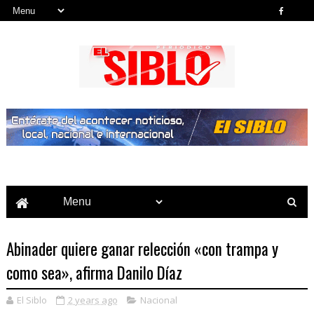
Noticias del País, la Región y Más...
Abinader quiere ganar relección «con trampa y
como sea», afirma Danilo Díaz
El Siblo
2 years ago
Nacional