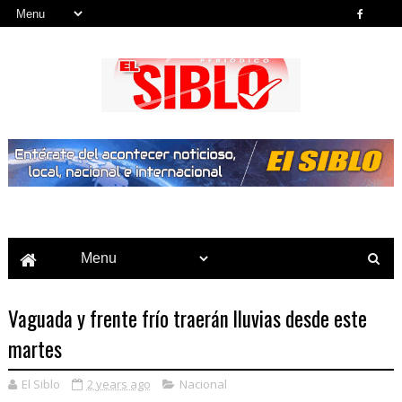
Noticias del País, la Región y Más...
Vaguada y frente frío traerán lluvias desde este
martes
El Siblo
2 years ago
Nacional