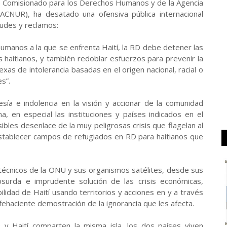
o Comisionado para los Derechos Humanos y de la Agencia
ACNUR), ha desatado una ofensiva pública internacional
itudes y reclamos:
humanos a la que se enfrenta Haití, la RD debe detener las
 haitianos, y también redoblar esfuerzos para prevenir la
exas de intolerancia basadas en el origen nacional, racial o
s”.
esía e indolencia en la visión y accionar de la comunidad
ana, en especial las instituciones y países indicados en el
ibles desenlace de la muy peligrosas crisis que flagelan al
stablecer campos de refugiados en RD para haitianos que
técnicos de la ONU y sus organismos satélites, desde sus
bsurda e imprudente solución de las crisis económicas,
bilidad de Haití usando territorios y acciones en y a través
y fehaciente demostración de la ignorancia que les afecta.
y Haití comparten la misma isla, los dos países viven