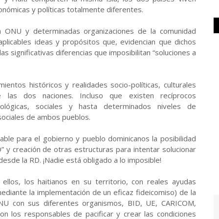
conómicas y políticas totalmente diferentes.
 la ONU y determinadas organizaciones de la comunidad
plicables ideas y propósitos que, evidencian que dichos
s significativas diferencias que imposibilitan “soluciones a
entos históricos y realidades socio-políticas, culturales
re las dos naciones. Incluso que existen recíprocos
ológicas, sociales y hasta determinados niveles de
sociales de ambos pueblos.
able para el gobierno y pueblo dominicanos la posibilidad
 y creación de otras estructuras para intentar solucionar
 desde la RD. ¡Nadie está obligado a lo imposible!
llos, los haitianos en su territorio, con reales ayudas
(mediante la implementación de un eficaz fideicomiso) de la
 ONU con sus diferentes organismos, BID, UE, CARICOM,
n los responsables de pacificar y crear las condiciones