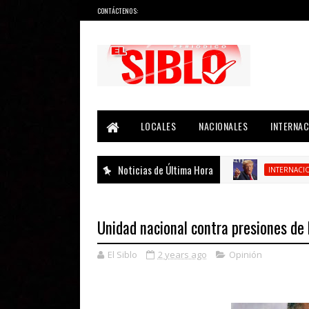
CONTÁCTENOS:
Noticias del País, la Región y Más...
LOCALES
NACIONALES
INTERNAC
Noticias de Última Hora
T
INTERNACIONAL
Unidad nacional contra presiones de
El Siblo
2 years ago
Opinión