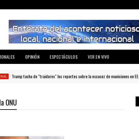
IONALES
OPINIÓN
ESPECTÁCULOS
VER EN VIVO
rump tacha de "traidores" los reportes sobre la escasez de municiones en EE.UU. y lo
 la ONU