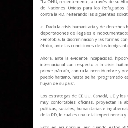
“La ONU, recientemente, a través de su Alt
de Naciones Unidas para los Refugiados (
contra la RD, reiterando las siguientes solic
«…Dada la crisis humanitaria y de derechos 
deportaciones de ilegales e indocumentados
xenofobia, la discriminación y las formas con
étnico, ante las condiciones de los inmigrante
Ahora, ante la evidente incapacidad, hipocr
internacional con respecto a la crisis haiti
primer párrafo, contra la incertidumbre y pos
pueblo haitiano, hasta se ha “programado e
huyan de su país”.
Los estrategas de EE.UU, Canadá, UE y los 
muy confortables oficinas, proyectan la a
políticas, sociales, humanitarias e ingoberna
de la RD, lo cual es una total impertinencia 
Esto es así porque, aun cuando estos RD 