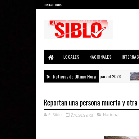
CONTÁCTENOS:
Noticias del País, la Región y Más...
LOCALES
NACIONALES
INTERNAC
Paliza niega aspiraciones para el 2028
Noticias de Última Hora
NACIONAL
IN
Reportan una persona muerta y otra 
El Siblo
2 years ago
Nacional