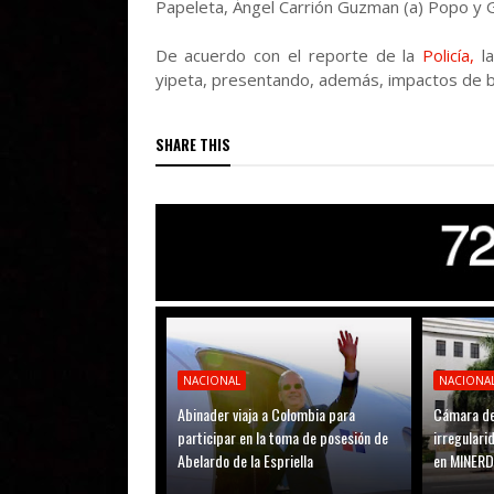
Papeleta, Ángel Carrión Guzman (a) Popo y G
De acuerdo con el reporte de la
Policía,
l
yipeta, presentando, además, impactos de b
SHARE THIS
NACIONAL
NACIONA
Abinader viaja a Colombia para
Cámara de
participar en la toma de posesión de
irregular
Abelardo de la Espriella
en MINER