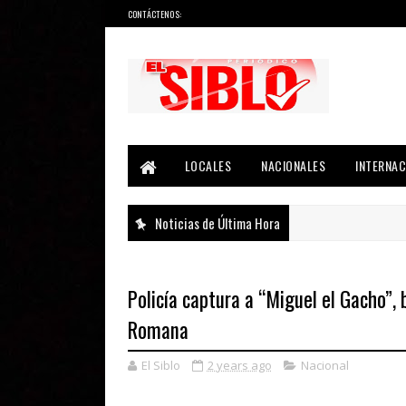
CONTÁCTENOS:
Noticias del País, la Región y Más...
LOCALES
NACIONALES
INTERNAC
Noticias de Última Hora
Policía captura a “Miguel el Gacho”,
Romana
El Siblo
2 years ago
Nacional