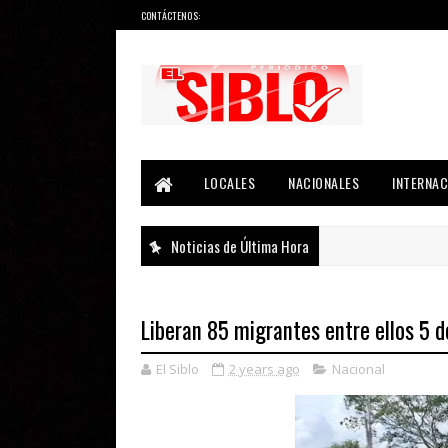
CONTÁCTENOS:
Noticias del País, la Región y Más...
LOCALES
NACIONALES
INTERNAC
Noticias de Última Hora
Liberan 85 migrantes entre ellos 5 
El Siblo
2 years ago
Nacional