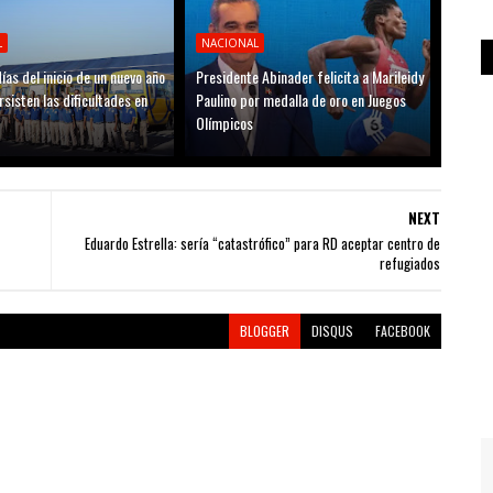
L
NACIONAL
ías del inicio de un nuevo año
Presidente Abinader felicita a Marileidy
rsisten las dificultades en
Paulino por medalla de oro en Juegos
Olímpicos
NEXT
Eduardo Estrella: sería “catastrófico” para RD aceptar centro de
refugiados
BLOGGER
DISQUS
FACEBOOK