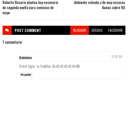
Roberto Rosario plantea hay escenario
Ambiente soleado y de muy escasas
de segunda vuelta para comicios de
lluvias sobre RD
mayo
POST
COMMENT
BLOGGER
DISQUS
FACEBOOK
1 comentario:
Anónimo
13:26:00
Este tipo si habla 💩💩💩💩💩💩😷
Responder