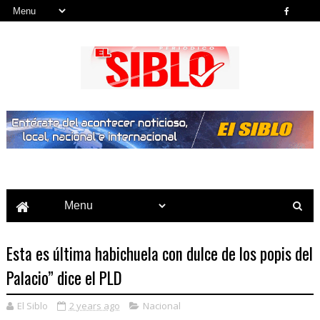
Noticias del País, la Región y Más...
Esta es última habichuela con dulce de los popis del
Palacio” dice el PLD
El Siblo
2 years ago
Nacional