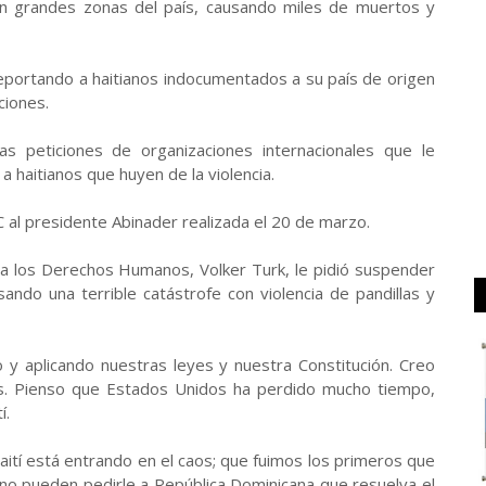
lan grandes zonas del país, causando miles de muertos y
deportando a haitianos indocumentados a su país de origen
ciones.
s peticiones de organizaciones internacionales que le
a haitianos que huyen de la violencia.
C al presidente Abinader realizada el 20 de marzo.
a los Derechos Humanos, Volker Turk, le pidió suspender
ando una terrible catástrofe con violencia de pandillas y
y aplicando nuestras leyes y nuestra Constitución. Creo
s. Pienso que Estados Unidos ha perdido mucho tiempo,
í.
ití está entrando en el caos; que fuimos los primeros que
y no pueden pedirle a República Dominicana que resuelva el