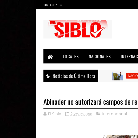
CONTÁCTENOS:
Noticias del País, la Región y Más...
LOCALES
NACIONALES
INTERNAC
Noticias de Última Hora
NACIONAL
Abinader no autorizará campos de re
El Siblo
2 years ago
Internacional