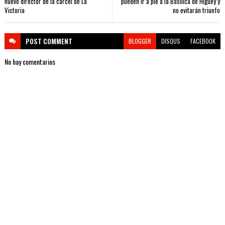
nuevo director de la cárcel de La
pueden ir a pie a la Basílica de Higüey y
Victoria
no evitarán triunfo
POST
COMMENT
BLOGGER
DISQUS
FACEBOOK
No hay comentarios