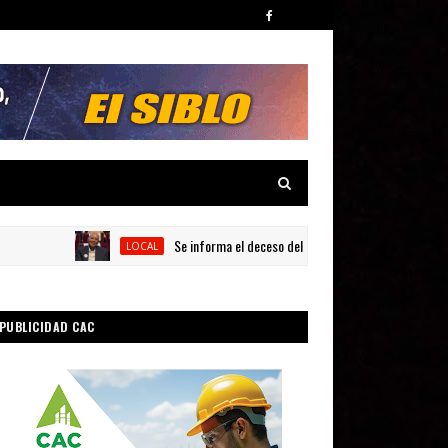
Se informa el deceso del barahonero Ezequiel Vázquez.
LOCAL
PUBLICIDAD CAC