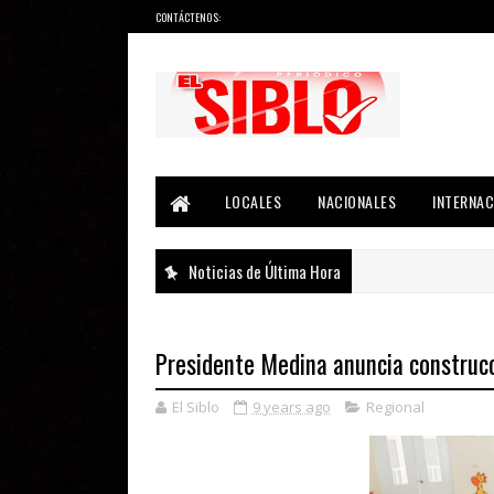
CONTÁCTENOS:
Noticias del País, la Región y Más...
LOCALES
NACIONALES
INTERNAC
Noticias de Última Hora
Presidente Medina anuncia construcc
El Siblo
9 years ago
Regional