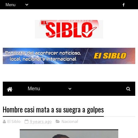
Noticias del País, la Región y Más...
Hombre casi mata a su suegra a golpes
El Siblo
9 years ago
Nacional