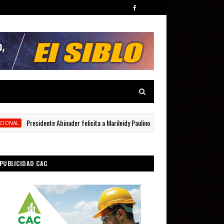
Presidente Abinader felicita a Marileidy Paulino por medalla de oro en Juegos Olím
PUBLICIDAD CAC