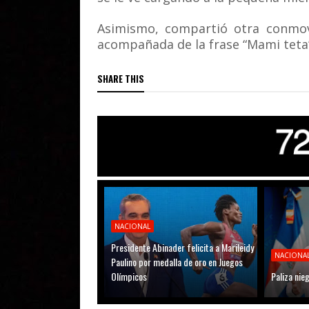
Asimismo, compartió otra conmov
acompañada de la frase “Mami teta”
SHARE THIS
NACIONAL
Presidente Abinader felicita a Marileidy
NACIONA
Paulino por medalla de oro en Juegos
Olímpicos
Paliza nie