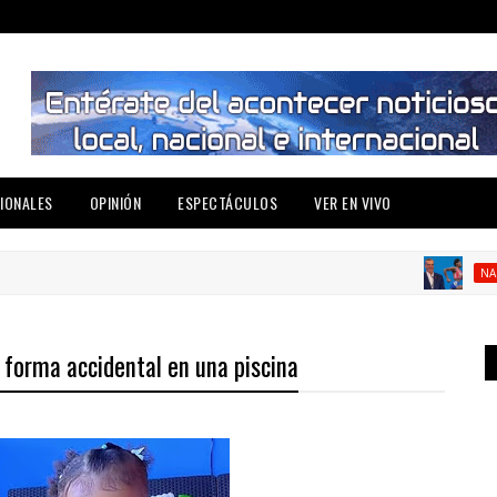
IONALES
OPINIÓN
ESPECTÁCULOS
VER EN VIVO
NACIONAL
 forma accidental en una piscina