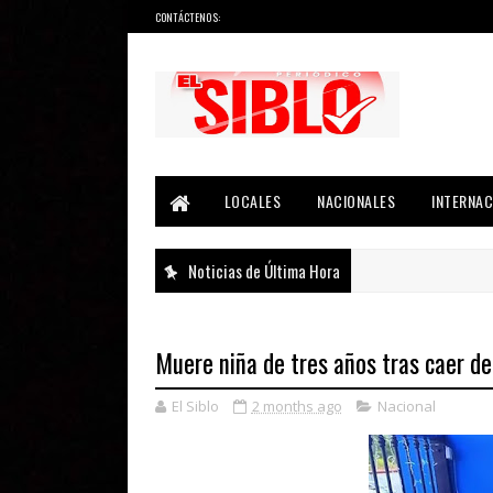
CONTÁCTENOS:
Noticias del País, la Región y Más...
LOCALES
NACIONALES
INTERNAC
Noticias de Última Hora
Muere niña de tres años tras caer de
El Siblo
2 months ago
Nacional