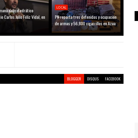
LOCAL
mana del catedrático
io Carlos Julio Féliz Vidal, en
PN reporta tres detenidos y ocupación
de armas y 56,800 cigarrillos en Azua
BLOGGER
DISQUS
FACEBOOK