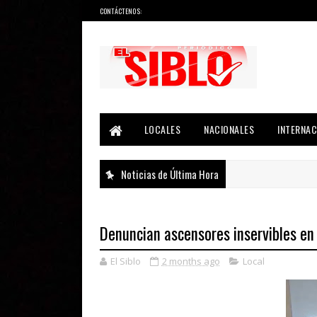
CONTÁCTENOS:
Noticias del País, la Región y Más...
LOCALES
NACIONALES
INTERNAC
Noticias de Última Hora
Denuncian ascensores inservibles en
El Siblo
2 months ago
Local