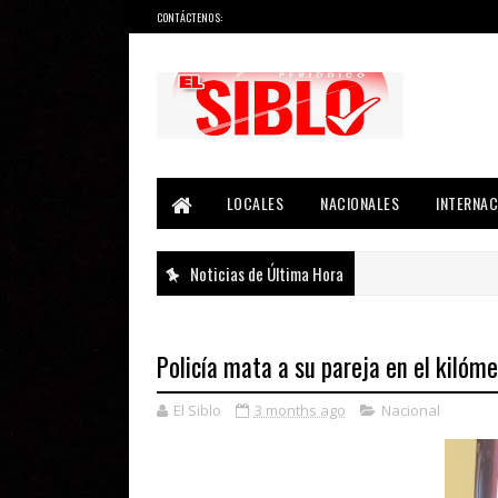
CONTÁCTENOS:
Noticias del País, la Región y Más...
LOCALES
NACIONALES
INTERNAC
Noticias de Última Hora
Policía mata a su pareja en el kilóm
El Siblo
3 months ago
Nacional