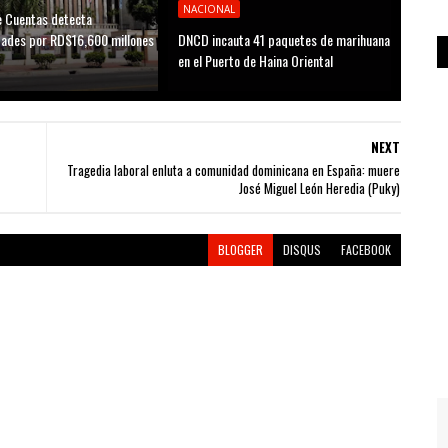
NACIONAL
 Cuentas detecta
idades por RD$16,600 millones
DNCD incauta 41 paquetes de marihuana
D
en el Puerto de Haina Oriental
NEXT
Tragedia laboral enluta a comunidad dominicana en España: muere
José Miguel León Heredia (Puky)
BLOGGER
DISQUS
FACEBOOK