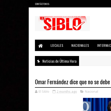
CONTÁCTENOS:
Noticias del País, la Región y Más...
LOCALES
NACIONALES
INTERNAC
Noticias de Última Hora
Omar Fernández dice que no se debe 
El Siblo
2 months ago
Nacional