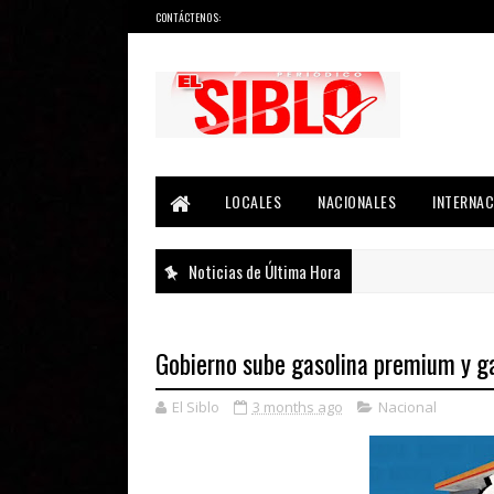
CONTÁCTENOS:
Noticias del País, la Región y Más...
LOCALES
NACIONALES
INTERNAC
Noticias de Última Hora
Gobierno sube gasolina premium y ga
El Siblo
3 months ago
Nacional