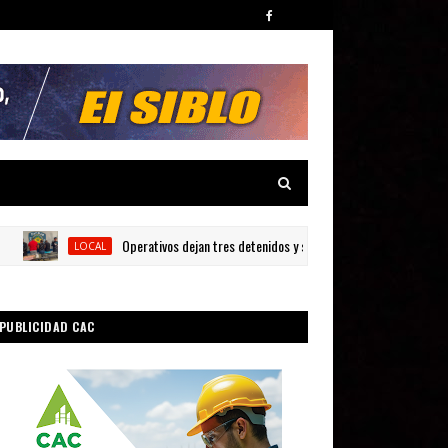
Operativos dejan tres detenidos y siete armas ocupadas en Barahona
LOCAL
PUBLICIDAD CAC