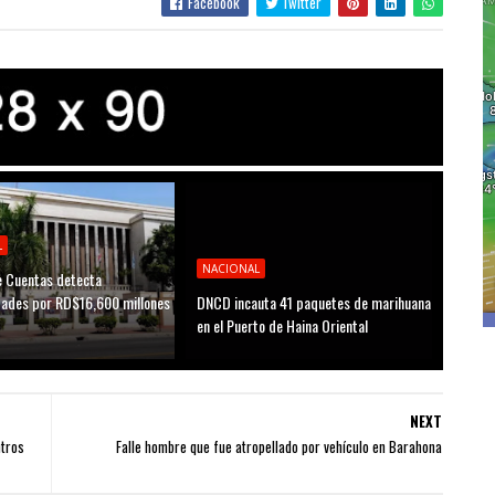
Facebook
Twitter
L
NACIONAL
 Cuentas detecta
idades por RD$16,600 millones
DNCD incauta 41 paquetes de marihuana
D
en el Puerto de Haina Oriental
NEXT
ntros
Falle hombre que fue atropellado por vehículo en Barahona