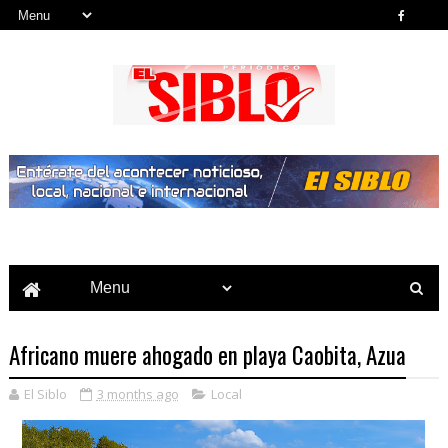
Noticias del País, la Región y Más...
Africano muere ahogado en playa Caobita, Azua
El Siblo
3 months ago
Local