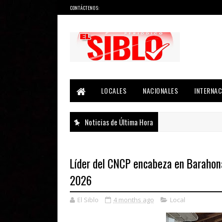
CONTÁCTENOS:
Noticias del País, la Región y Más...
LOCALES
NACIONALES
INTERNAC
Noticias de Última Hora
Líder del CNCP encabeza en Barahona
2026
El Siblo
4 months ago
Local