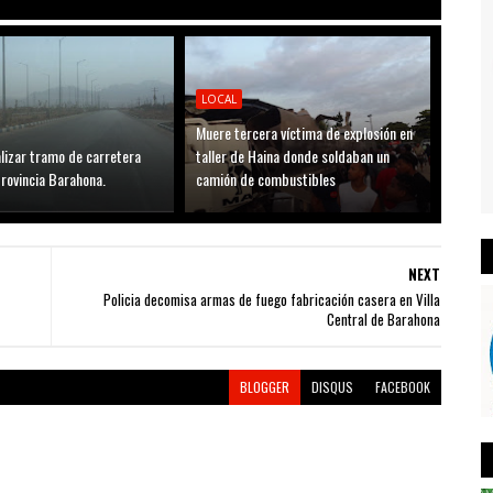
LOCAL
Muere tercera víctima de explosión en
lizar tramo de carretera
taller de Haina donde soldaban un
rovincia Barahona.
camión de combustibles
NEXT
Policia decomisa armas de fuego fabricación casera en Villa
Central de Barahona
BLOGGER
DISQUS
FACEBOOK