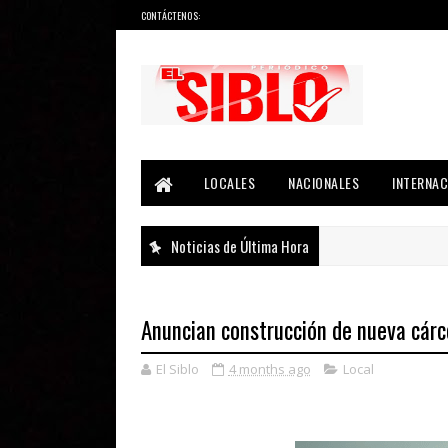
CONTÁCTENOS:
Noticias del País, la Región y Más...
LOCALES
NACIONALES
INTERNAC
Noticias de Última Hora
Anuncian construcción de nueva cárc
El Siblo
4 months ago
Local