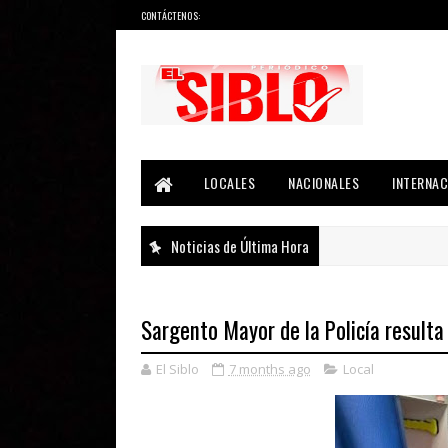
CONTÁCTENOS:
Noticias del País, la Región y Más...
LOCALES
NACIONALES
INTERNAC
Noticias de Última Hora
Sargento Mayor de la Policía resulta
El Siblo
7 months ago
Local