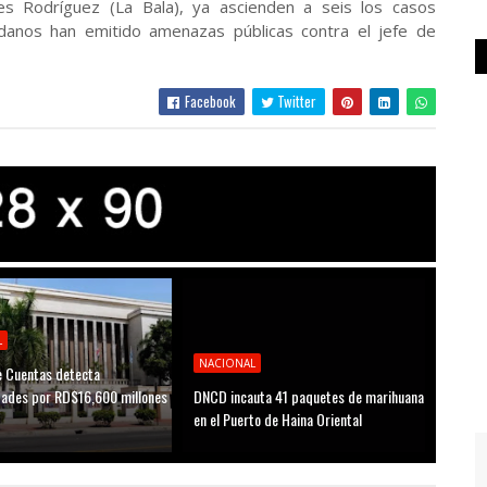
es Rodríguez (La Bala), ya ascienden a seis los casos
danos han emitido amenazas públicas contra el jefe de
Facebook
Twitter
L
NACIONAL
 Cuentas detecta
idades por RD$16,600 millones
DNCD incauta 41 paquetes de marihuana
D
en el Puerto de Haina Oriental