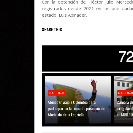
Con la detención de Héctor Julio Merced
registrados desde 2021 en los que ciuda
estado, Luis Abinader.
SHARE THIS
NACIONAL
NACIONA
Abinader viaja a Colombia para
Cámara de
participar en la toma de posesión de
irregular
Abelardo de la Espriella
en MINER