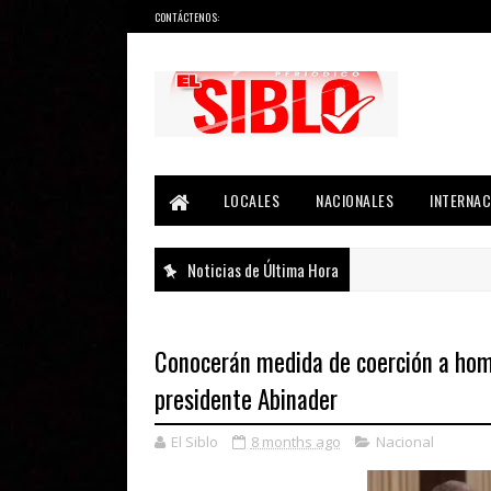
CONTÁCTENOS:
Noticias del País, la Región y Más...
LOCALES
NACIONALES
INTERNAC
Noticias de Última Hora
Conocerán medida de coerción a hom
presidente Abinader
El Siblo
8 months ago
Nacional