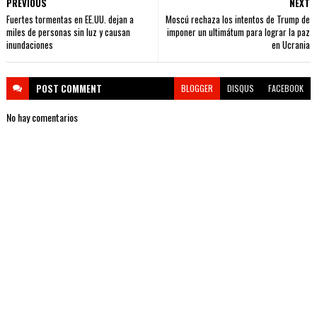
PREVIOUS
NEXT
Fuertes tormentas en EE.UU. dejan a
Moscú rechaza los intentos de Trump de
miles de personas sin luz y causan
imponer un ultimátum para lograr la paz
inundaciones
en Ucrania
POST
COMMENT
BLOGGER
DISQUS
FACEBOOK
No hay comentarios