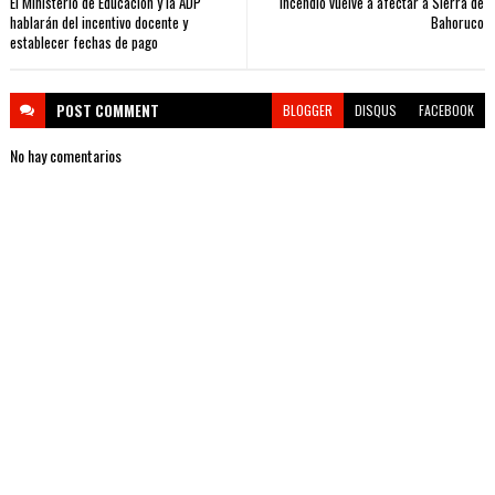
El Ministerio de Educación y la ADP
Incendio vuelve a afectar a Sierra de
hablarán del incentivo docente y
Bahoruco
establecer fechas de pago
POST
COMMENT
BLOGGER
DISQUS
FACEBOOK
No hay comentarios