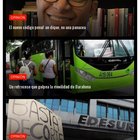
OPINIÓN
El nuevo código penal: un dique, no una panacea
OPINIÓN
Un retroceso que golpea la movilidad de Barahona
OPINIÓN