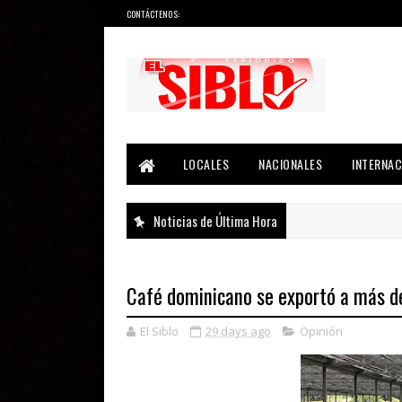
CONTÁCTENOS:
Noticias del País, la Región y Más...
LOCALES
NACIONALES
INTERNAC
Noticias de Última Hora
Café dominicano se exportó a más d
El Siblo
29 days ago
Opinión