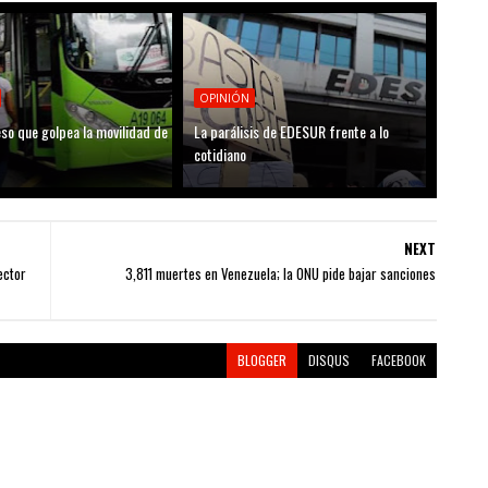
OPINIÓN
so que golpea la movilidad de
La parálisis de EDESUR frente a lo
cotidiano
NEXT
ector
3,811 muertes en Venezuela; la ONU pide bajar sanciones
BLOGGER
DISQUS
FACEBOOK