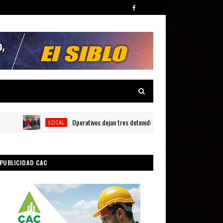
Operativos dejan tres detenidos y siete armas ocupadas en Barah
LOCAL
PUBLICIDAD CAC