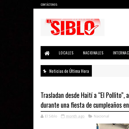
CONTÁCTENOS:
Noticias del País, la Región y Más...
LOCALES
NACIONALES
INTERNAC
Noticias de Última Hora
Trasladan desde Haití a “El Pollito”
durante una fiesta de cumpleaños e
El Siblo
month ago
Nacional