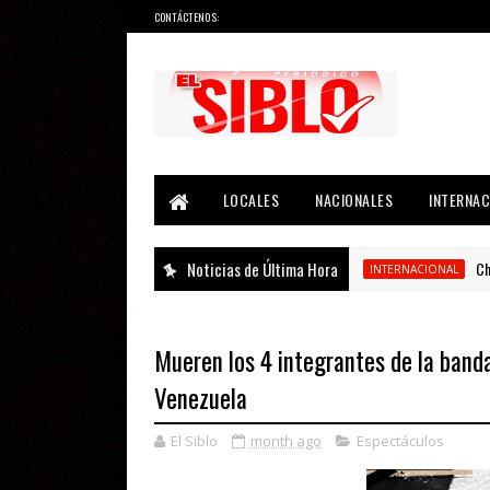
CONTÁCTENOS:
Noticias del País, la Región y Más...
LOCALES
NACIONALES
INTERNAC
Noticias de Última Hora
China 
INTERNACIONAL
Mueren los 4 integrantes de la banda
Venezuela
El Siblo
month ago
Espectáculos