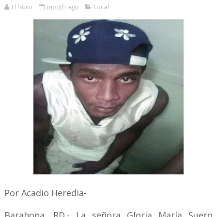
El Siblo
month ago
Local
Por Acadio Heredia-
Barahona, RD.- La señora Gloria María Suero