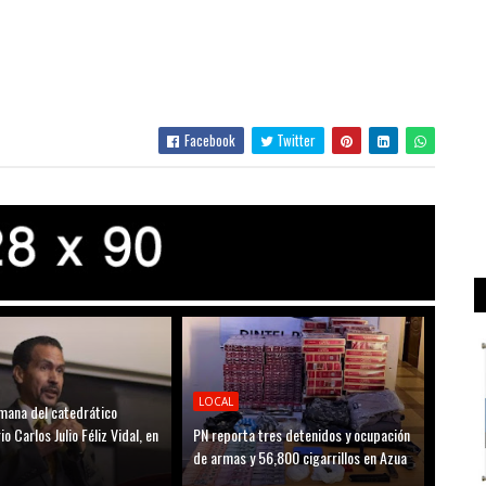
Facebook
Twitter
LOCAL
mana del catedrático
io Carlos Julio Féliz Vidal, en
PN reporta tres detenidos y ocupación
de armas y 56,800 cigarrillos en Azua