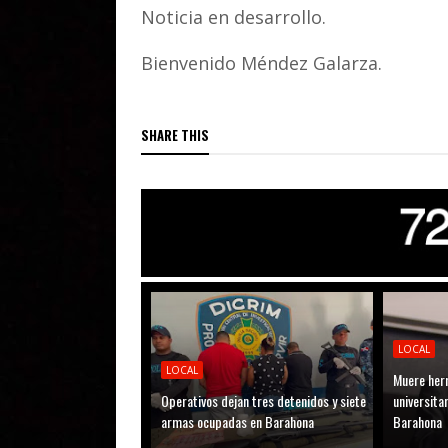
Noticia en desarrollo.
Bienvenido Méndez Galarza.
SHARE THIS
LOCAL
LOCAL
Muere her
Operativos dejan tres detenidos y siete
universitar
armas ocupadas en Barahona
Barahona