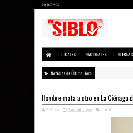
CONTÁCTENOS:
Noticias del País, la Región y Más...
LOCALES
NACIONALES
INTERNAC
Noticias de Última Hora
Hombre mata a otro en La Ciénaga 
El Siblo
2 months ago
Local