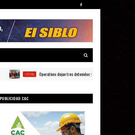
Operativos dejan tres detenidos y siete armas ocupadas en Baraho
LOCAL
PUBLICIDAD CAC