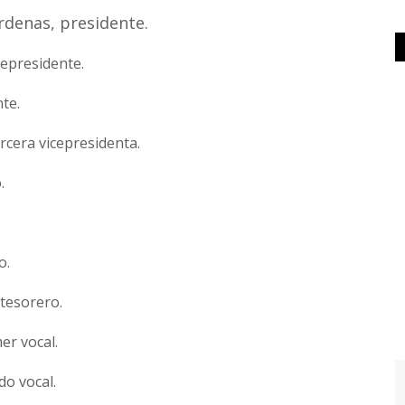
denas, presidente.
cepresidente.
te.
rcera vicepresidenta.
.
o.
etesorero.
er vocal.
o vocal.