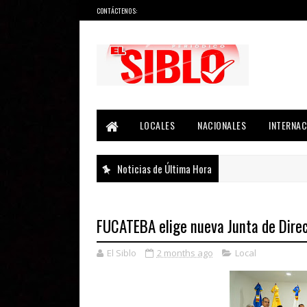
CONTÁCTENOS:
Noticias del País, la Región y Más...
LOCALES
NACIONALES
INTERNAC
Noticias de Última Hora
FUCATEBA elige nueva Junta de Dire
El Siblo
2 months ago
Local