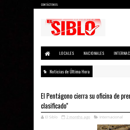
CONTÁCTENOS:
Noticias del País, la Región y Más...
LOCALES
NACIONALES
INTERNAC
Noticias de Última Hora
El Pentágono cierra su oficina de pren
clasificado"
El Siblo
2 months ago
Internacional