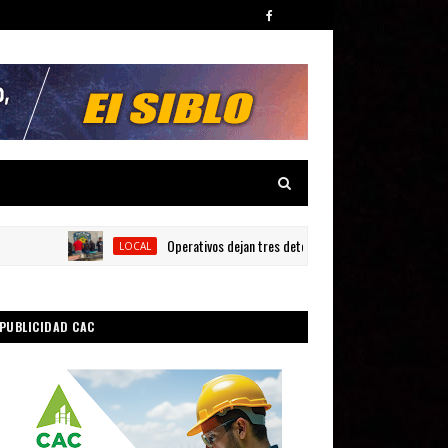
Operativos dejan tres detenidos y siete armas ocupadas en 
LOCAL
PUBLICIDAD CAC