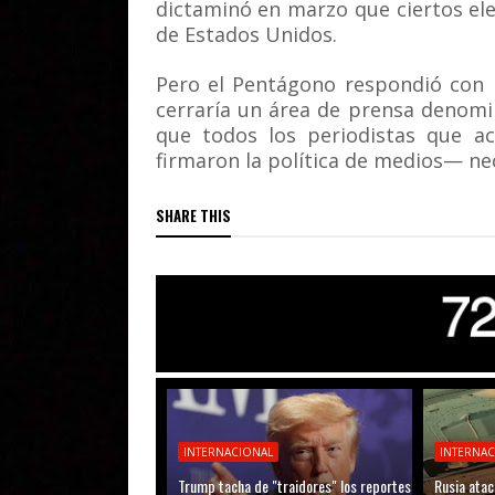
dictaminó en marzo que ciertos ele
de Estados Unidos.
Pero el Pentágono respondió con 
cerraría un área de prensa denomi
que todos los periodistas que ac
firmaron la política de medios— n
SHARE THIS
INTERNACIONAL
INTERNA
Trump tacha de "traidores" los reportes
Rusia atac