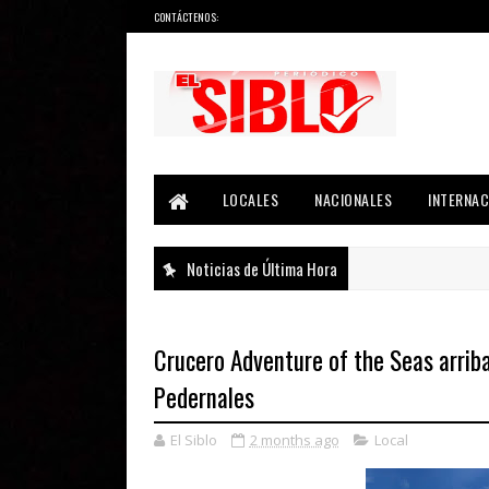
CONTÁCTENOS:
Noticias del País, la Región y Más...
LOCALES
NACIONALES
INTERNAC
Noticias de Última Hora
Crucero Adventure of the Seas arriba
Pedernales
El Siblo
2 months ago
Local