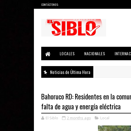
CONTÁCTENOS:
Noticias del País, la Región y Más...
LOCALES
NACIONALES
INTERNAC
Noticias de Última Hora
Bahoruco RD: Residentes en la comun
falta de agua y energía eléctrica
El Siblo
2 months ago
Local