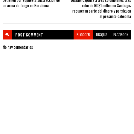
Detienen por supuesta sustracción de
DICRIM captura a tres colombianos tras
un arma de fuego en Barahona.
robo de RD$1 millón en Santiago;
recuperan parte del dinero y persiguen
al presunto cabecilla
POST
COMMENT
BLOGGER
DISQUS
FACEBOOK
No hay comentarios