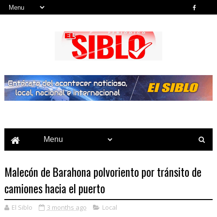
Noticias del País, la Región y Más...
Malecón de Barahona polvoriento por tránsito de
camiones hacia el puerto
El Siblo
3 months ago
Local