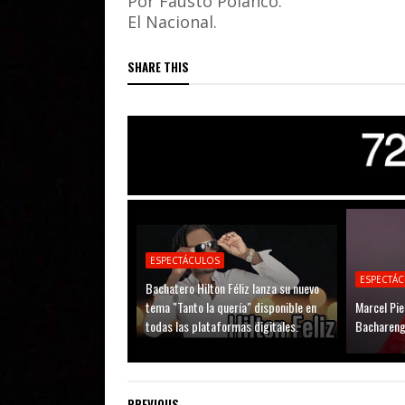
Por Fausto Polanco.
El Nacional.
SHARE THIS
ESPECTÁCULOS
ESPECTÁ
Bachatero Hilton Féliz lanza su nuevo
tema "Tanto la quería" disponible en
Marcel Pie
todas las plataformas digitales.
Bachareng
PREVIOUS