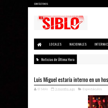
CONTÁCTENOS:
Noticias del País, la Región y Más...
LOCALES
NACIONALES
INTERNAC
Noticias de Última Hora
Luis Miguel estaría interno en un ho
El Siblo
3 months ago
Espectáculos