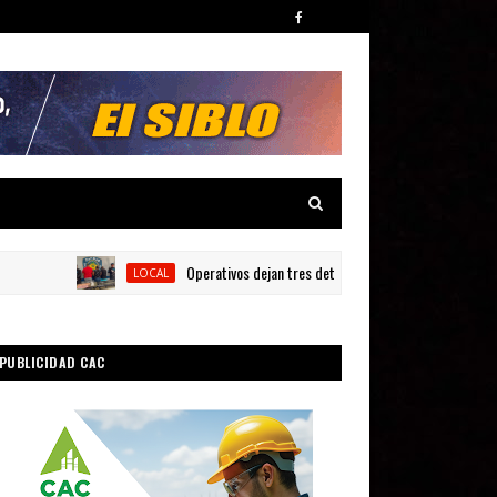
Operativos dejan tres detenidos y siete armas ocupadas en
LOCAL
PUBLICIDAD CAC