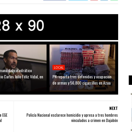
LOCAL
mana del catedrático
io Carlos Julio Féliz Vidal, en
PN reporta tres detenidos y ocupación
de armas y 56,800 cigarrillos en Azua
NEXT
e EGE
Policía Nacional esclarece homicidio y apresa a tres hombres
al
vinculados a crimen en Dajabón