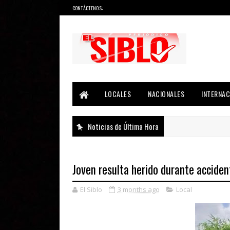
CONTÁCTENOS:
Noticias del País, la Región y Más...
LOCALES
NACIONALES
INTERNAC
Noticias de Última Hora
Joven resulta herido durante acciden
El Siblo
3 months ago
Local