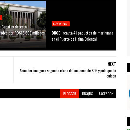
L
NACIONAL
 Cuentas detecta
idades por RD$16,600 millones
DNCD incauta 41 paquetes de marihuana
D
en el Puerto de Haina Oriental
NEXT
Abinader inaugura segunda etapa del malecón de SDE y pide que lo
cuiden
BLOGGER
DISQUS
FACEBOOK