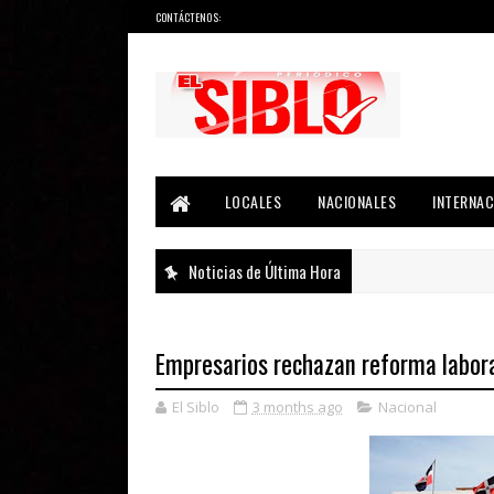
CONTÁCTENOS:
Noticias del País, la Región y Más...
LOCALES
NACIONALES
INTERNAC
Noticias de Última Hora
Empresarios rechazan reforma labor
El Siblo
3 months ago
Nacional