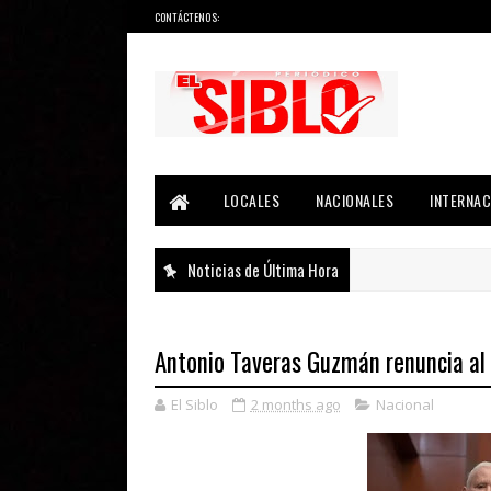
CONTÁCTENOS:
Noticias del País, la Región y Más...
LOCALES
NACIONALES
INTERNAC
Noticias de Última Hora
Antonio Taveras Guzmán renuncia al
El Siblo
2 months ago
Nacional