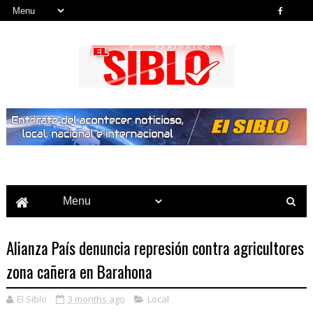
Noticias del País, la Región y Más...
Alianza País denuncia represión contra agricultores
zona cañera en Barahona
El Siblo
3 months ago
Local