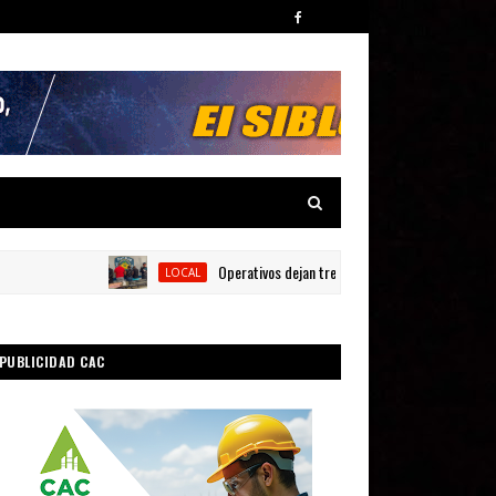
Operativos dejan tres detenidos y siete armas ocupad
LOCAL
PUBLICIDAD CAC