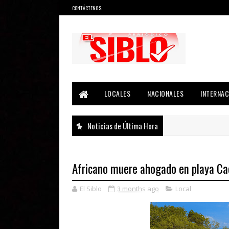
CONTÁCTENOS:
Noticias del País, la Región y Más...
LOCALES
NACIONALES
INTERNAC
Noticias de Última Hora
Africano muere ahogado en playa Ca
El Siblo
3 months ago
Local