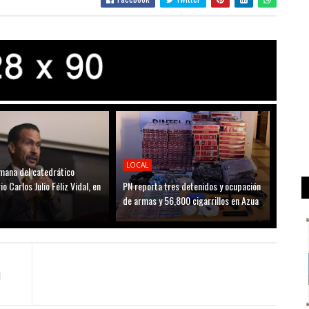
LOCAL
mana del catedrático
io Carlos Julio Féliz Vidal, en
PN reporta tres detenidos y ocupación
de armas y 56,800 cigarrillos en Azua
l